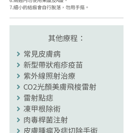
7.細小的結痂會自行脫落，勿用手摳。
其他療程：
常見皮膚病
新型帶狀疱疹疫苗
紫外線照射治療
CO2光顏美膚飛梭雷射
雷射點痣
凍甲根除術
肉毒桿菌注射
皮膚腫瘤及痣切除手術