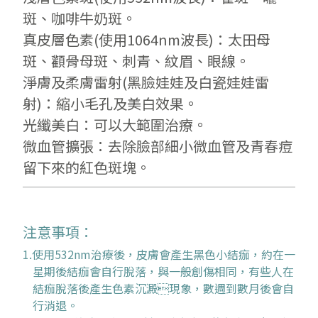
斑、咖啡牛奶斑。
真皮層色素(使用1064nm波長)：太田母
斑、顴骨母斑、刺青、紋眉、眼線。
淨膚及柔膚雷射(黑臉娃娃及白瓷娃娃雷
射)：縮小毛孔及美白效果。
光纖美白：可以大範圍治療。
微血管擴張：去除臉部細小微血管及青春痘
留下來的紅色斑塊。
注意事項：
1.使用532nm治療後，皮膚會產生黑色小結痂，約在一
星期後結痂會自行脫落，與一般創傷相同，有些人在
結痂脫落後產生色素沉澱現象，數週到數月後會自
行消退。