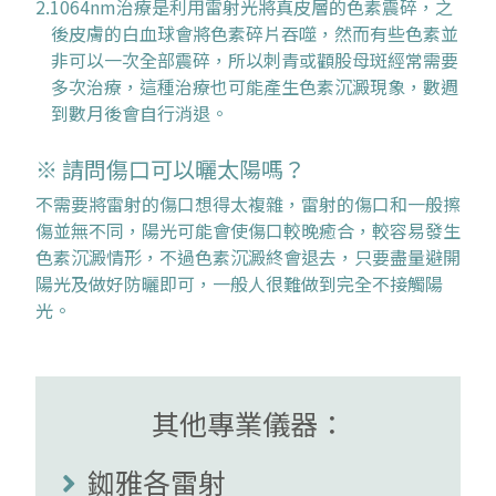
2.1064nm治療是利用雷射光將真皮層的色素震碎，之
後皮膚的白血球會將色素碎片吞噬，然而有些色素並
非可以一次全部震碎，所以刺青或顴股母斑經常需要
多次治療，這種治療也可能產生色素沉澱現象，數週
到數月後會自行消退。
※ 請問傷口可以曬太陽嗎？
不需要將雷射的傷口想得太複雜，雷射的傷口和一般擦
傷並無不同，陽光可能會使傷口較晚癒合，較容易發生
色素沉澱情形，不過色素沉澱終會退去，只要盡量避開
陽光及做好防曬即可，一般人很難做到完全不接觸陽
光。
其他專業儀器：
銣雅各雷射